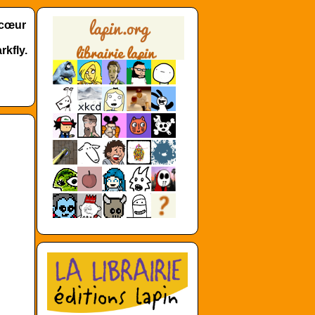
 cœur
rkfly.