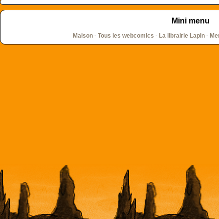
Mini menu
Maison
-
Tous les webcomics
-
La librairie Lapin
-
Men