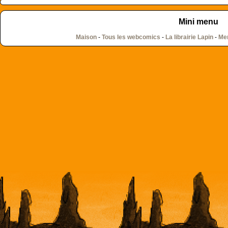
Mini menu
Maison
-
Tous les webcomics
-
La librairie Lapin
-
Men