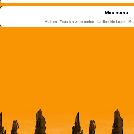
Mini menu
Maison
-
Tous les webcomics
-
La librairie Lapin
-
Men