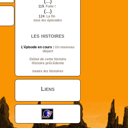
(...)
119.
Fuite !
(...)
124.
La fin
tous les épisodes
les histoires
L'épisode en cours :
Un nouveau
départ
Début de cette histoire
Histoire précédente
toutes les histoires
Liens