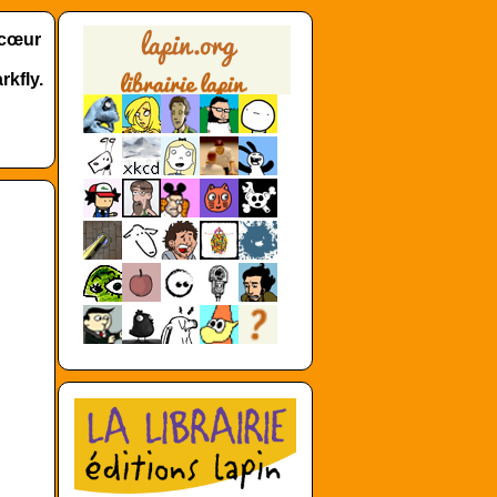
 cœur
rkfly.