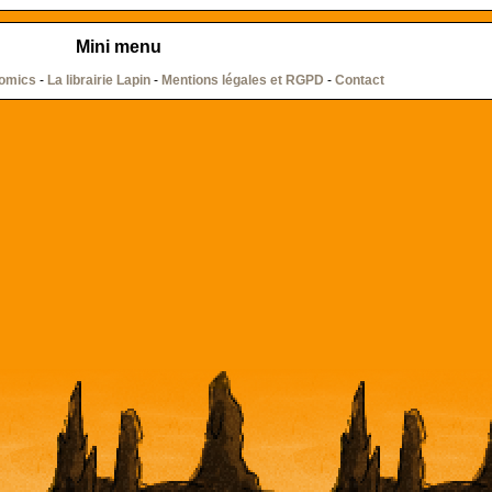
Mini menu
comics
-
La librairie Lapin
-
Mentions légales et RGPD
-
Contact