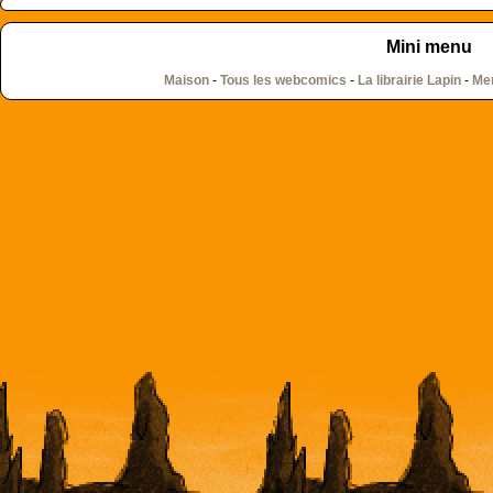
Mini menu
Maison
-
Tous les webcomics
-
La librairie Lapin
-
Men