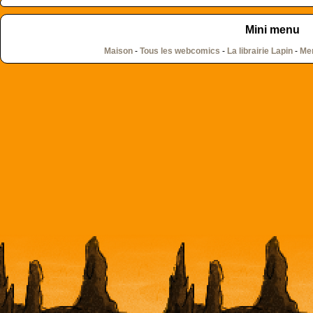
Mini menu
Maison
-
Tous les webcomics
-
La librairie Lapin
-
Men